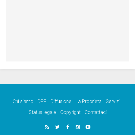
Chi siamo
DPF
Diffusione
La Proprietà
Servizi
Status legale
Copyright
Contattaci