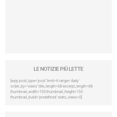
LE NOTIZIE PIÙ LETTE
[wpp post_type='post' limit=4 range='daily'
order_by='views' title_length=68 excerpt_length=68
thumbnail_width=150 thumbnail_height=150
thumbnail_build='predefined' stats_views=0]