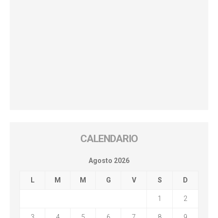
CALENDARIO
Agosto 2026
L
M
M
G
V
S
D
1
2
3
4
5
6
7
8
9