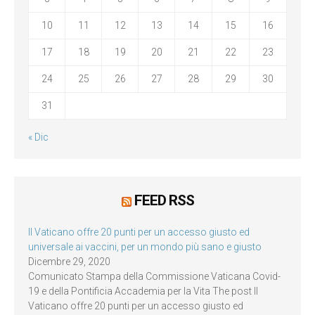
10
11
12
13
14
15
16
17
18
19
20
21
22
23
24
25
26
27
28
29
30
31
« Dic
FEED RSS
Il Vaticano offre 20 punti per un accesso giusto ed
universale ai vaccini, per un mondo più sano e giusto
Dicembre 29, 2020
Comunicato Stampa della Commissione Vaticana Covid-
19 e della Pontificia Accademia per la Vita The post Il
Vaticano offre 20 punti per un accesso giusto ed