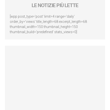
LE NOTIZIE PIÙ LETTE
[wpp post_type='post' limit=4 range='daily'
order_by='views' title_length=68 excerpt_length=68
thumbnail_width=150 thumbnail_height=150
thumbnail_build='predefined' stats_views=0]