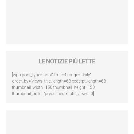
LE NOTIZIE PIÙ LETTE
[wpp post_type='post' limit=4 range='daily'
order_by='views' title_length=68 excerpt_length=68
thumbnail_width=150 thumbnail_height=150
thumbnail_build='predefined' stats_views=0]