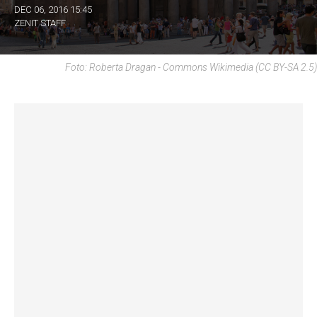
DEC 06, 2016 15:45
ZENIT STAFF
Foto: Roberta Dragan - Commons Wikimedia (CC BY-SA 2.5)