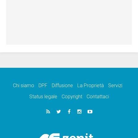
Chi siamo
DPF
Diffusione
La Proprietà
Servizi
Status legale
Copyright
Contattaci