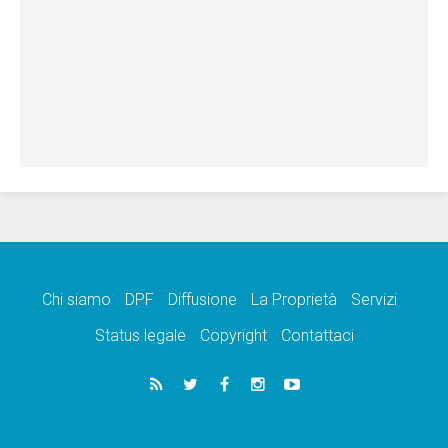
Chi siamo
DPF
Diffusione
La Proprietà
Servizi
Status legale
Copyright
Contattaci