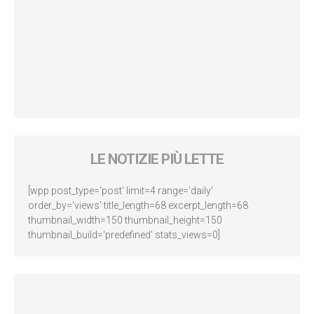
LE NOTIZIE PIÙ LETTE
[wpp post_type='post' limit=4 range='daily'
order_by='views' title_length=68 excerpt_length=68
thumbnail_width=150 thumbnail_height=150
thumbnail_build='predefined' stats_views=0]