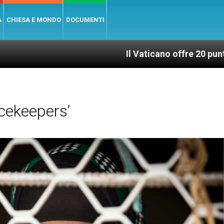
A
CHIESA E MONDO
DOCUMENTI
Il Vaticano offre 20 punti per un acces
cekeepers’