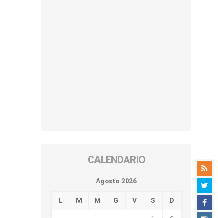
CALENDARIO
Agosto 2026
L
M
M
G
V
S
D