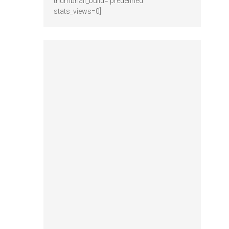
thumbnail_build='predefined'
stats_views=0]