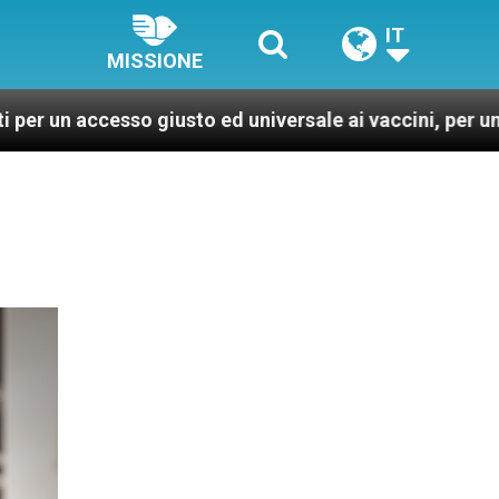
IT
MISSIONE
so giusto ed universale ai vaccini, per un mondo più sa