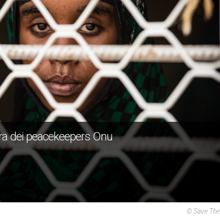
rra dei peacekeepers Onu
© Save The