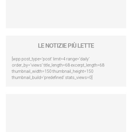
LE NOTIZIE PIÙ LETTE
[wpp post_type='post' limit=4 range='daily'
order_by='views' title_length=68 excerpt_length=68
thumbnail_width=150 thumbnail_height=150
thumbnail_build='predefined' stats_views=0]