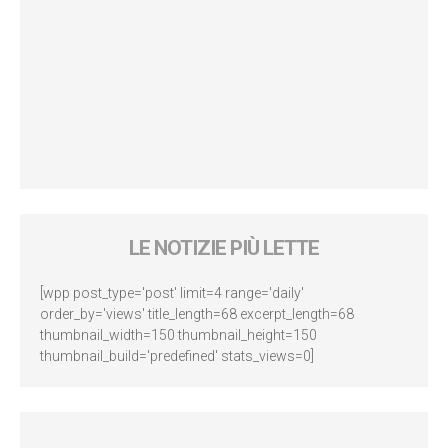
LE NOTIZIE PIÙ LETTE
[wpp post_type='post' limit=4 range='daily'
order_by='views' title_length=68 excerpt_length=68
thumbnail_width=150 thumbnail_height=150
thumbnail_build='predefined' stats_views=0]