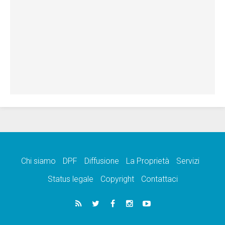
Chi siamo
DPF
Diffusione
La Proprietà
Servizi
Status legale
Copyright
Contattaci