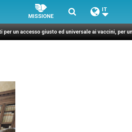
IT
MISSIONE
o giusto ed universale ai vaccini, per un mondo più san