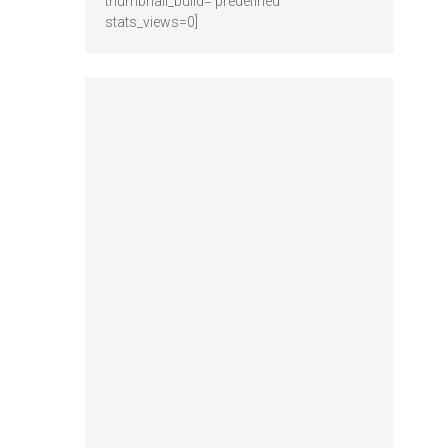
thumbnail_build='predefined'
stats_views=0]