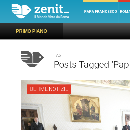
PAPA FRANCESCO
ROM
PRIMO PIANO
TAG
Posts Tagged ‘Pap
ULTIME NOTIZIE