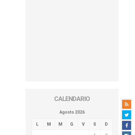
CALENDARIO
Agosto 2026
L
M
M
G
V
S
D