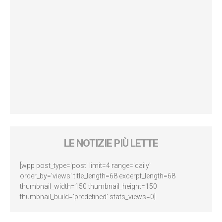
LE NOTIZIE PIÙ LETTE
[wpp post_type='post' limit=4 range='daily'
order_by='views' title_length=68 excerpt_length=68
thumbnail_width=150 thumbnail_height=150
thumbnail_build='predefined' stats_views=0]