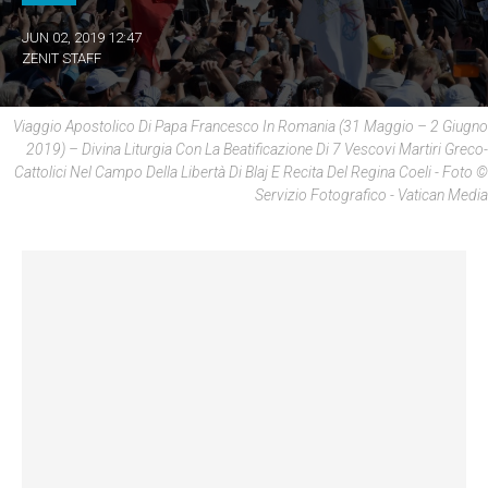
JUN 02, 2019 12:47
ZENIT STAFF
Viaggio Apostolico Di Papa Francesco In Romania (31 Maggio – 2 Giugno
2019) – Divina Liturgia Con La Beatificazione Di 7 Vescovi Martiri Greco-
Cattolici Nel Campo Della Libertà Di Blaj E Recita Del Regina Coeli - Foto ©
Servizio Fotografico - Vatican Media