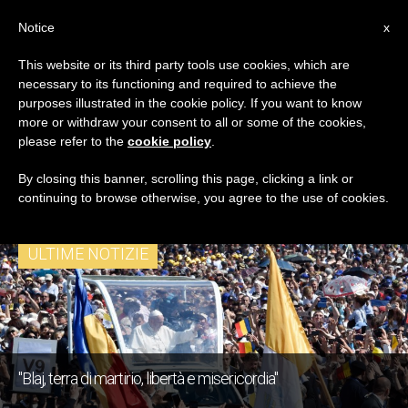
IT
Notice
x
This website or its third party tools use cookies, which are
necessary to its functioning and required to achieve the
TAG
purposes illustrated in the cookie policy. If you want to know
Posts Tagged ‘Papa
more or withdraw your consent to all or some of the cookies,
please refer to the
cookie policy
.
Francesco Feature2’
By closing this banner, scrolling this page, clicking a link or
continuing to browse otherwise, you agree to the use of cookies.
ULTIME NOTIZIE
"Blaj, terra di martirio, libertà e misericordia"