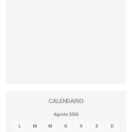
CALENDARIO
Agosto 2026
L
M
M
G
V
S
D