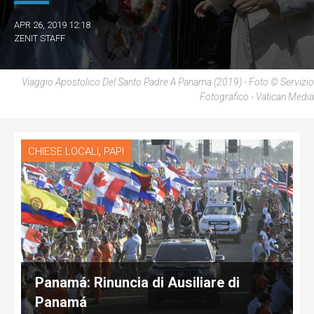
APR 26, 2019 12:18
ZENIT STAFF
Viaggio Apostolico Del Santo Padre A Panama (2019) - Foto © Servizio
Fotografico - Vatican Media
,
CHIESE LOCALI
PAPI
Panamá: Rinuncia di Ausiliare di
Panamá