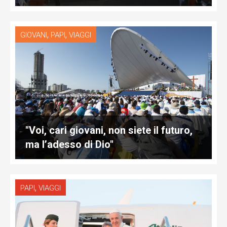
,
,
GIOVANI
PAPI
VIAGGI
"Voi, cari giovani, non siete il futuro,
ma l’adesso di Dio"
,
PAPI
VIAGGI