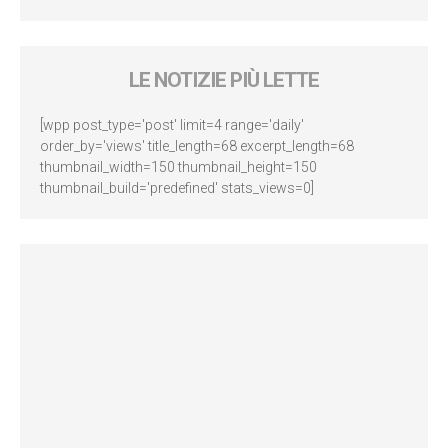
LE NOTIZIE PIÙ LETTE
[wpp post_type='post' limit=4 range='daily'
order_by='views' title_length=68 excerpt_length=68
thumbnail_width=150 thumbnail_height=150
thumbnail_build='predefined' stats_views=0]