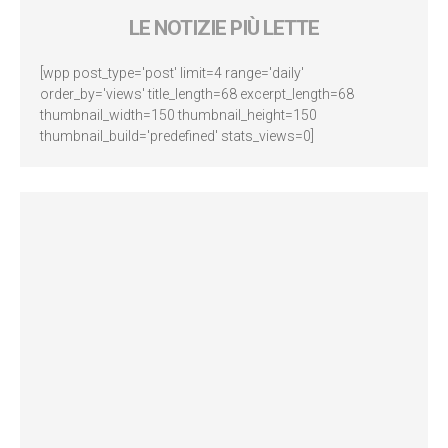
LE NOTIZIE PIÙ LETTE
[wpp post_type='post' limit=4 range='daily'
order_by='views' title_length=68 excerpt_length=68
thumbnail_width=150 thumbnail_height=150
thumbnail_build='predefined' stats_views=0]