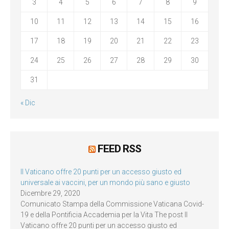
3
4
5
6
7
8
9
10
11
12
13
14
15
16
17
18
19
20
21
22
23
24
25
26
27
28
29
30
31
« Dic
FEED RSS
Il Vaticano offre 20 punti per un accesso giusto ed
universale ai vaccini, per un mondo più sano e giusto
Dicembre 29, 2020
Comunicato Stampa della Commissione Vaticana Covid-
19 e della Pontificia Accademia per la Vita The post Il
Vaticano offre 20 punti per un accesso giusto ed