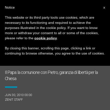
IT
Notice
x
This website or its third party tools use cookies, which are
necessary to its functioning and required to achieve the
TAG
purposes illustrated in the cookie policy. If you want to know
Posts Tagged ‘pallio’
more or withdraw your consent to all or some of the cookies,
please refer to the
cookie policy
.
By closing this banner, scrolling this page, clicking a link or
continuing to browse otherwise, you agree to the use of cookies.
ULTIME NOTIZIE
Il Papa: la comunione con Pietro, garanzia di libertà per la
Chiesa
JUN 30, 2010 00:00
ZENIT STAFF