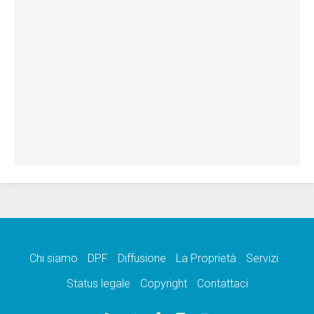
Chi siamo
DPF
Diffusione
La Proprietà
Servizi
Status legale
Copyright
Contattaci