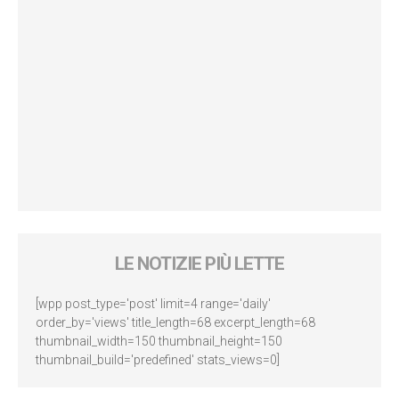
LE NOTIZIE PIÙ LETTE
[wpp post_type='post' limit=4 range='daily'
order_by='views' title_length=68 excerpt_length=68
thumbnail_width=150 thumbnail_height=150
thumbnail_build='predefined' stats_views=0]