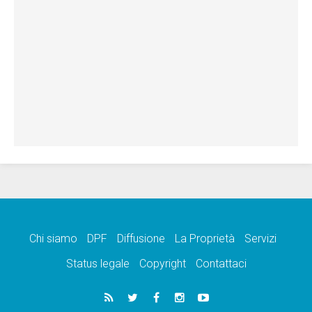
Chi siamo
DPF
Diffusione
La Proprietà
Servizi
Status legale
Copyright
Contattaci