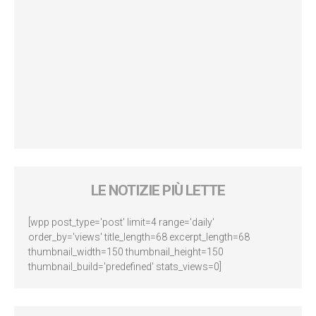
LE NOTIZIE PIÙ LETTE
[wpp post_type='post' limit=4 range='daily'
order_by='views' title_length=68 excerpt_length=68
thumbnail_width=150 thumbnail_height=150
thumbnail_build='predefined' stats_views=0]