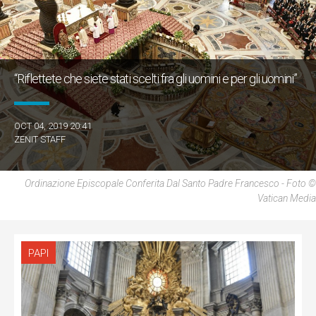
“Riflettete che siete stati scelti fra gli uomini e per gli uomini”
OCT 04, 2019 20:41
ZENIT STAFF
Ordinazione Episcopale Conferita Dal Santo Padre Francesco - Foto ©
Vatican Media
PAPI