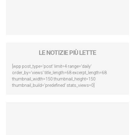
LE NOTIZIE PIÙ LETTE
[wpp post_type='post' limit=4 range='daily'
order_by='views' title_length=68 excerpt_length=68
thumbnail_width=150 thumbnail_height=150
thumbnail_build='predefined' stats_views=0]