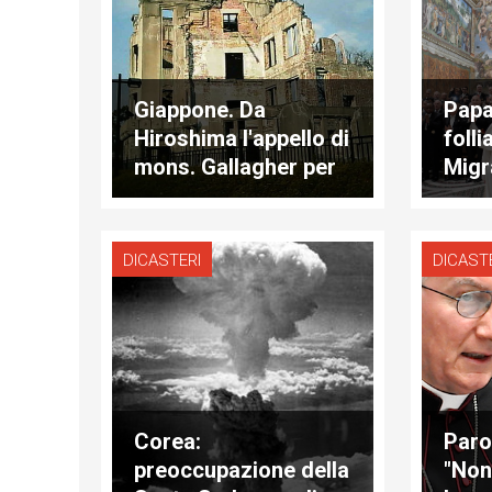
Giappone. Da
Papa
Hiroshima l'appello di
folli
mons. Gallagher per
Migr
la pace
dram
nume
DICASTERI
DICAST
Corea:
Parol
preoccupazione della
"Non