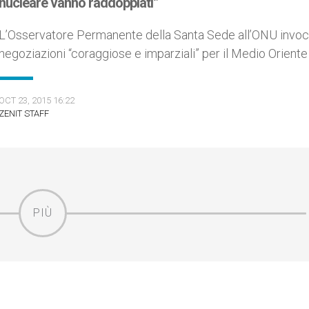
nucleare vanno raddoppiati”
L’Osservatore Permanente della Santa Sede all’ONU invo
negoziazioni “coraggiose e imparziali” per il Medio Oriente
OCT 23, 2015 16:22
ZENIT STAFF
PIÙ