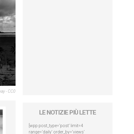
bay - CC0
LE NOTIZIE PIÙ LETTE
[wpp post_type='post' limit=4
range='daily' order_by='views'