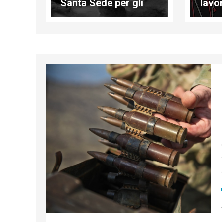
Santa Sede per gli
lavor
esperimenti nucleari
disa
pace