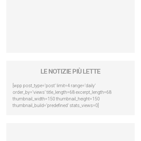
LE NOTIZIE PIÙ LETTE
[wpp post_type='post' limit=4 range='daily'
order_by='views' title_length=68 excerpt_length=68
thumbnail_width=150 thumbnail_height=150
thumbnail_build='predefined' stats_views=0]