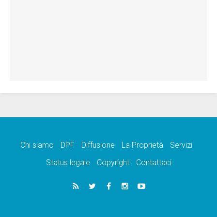
Chi siamo
DPF
Diffusione
La Proprietà
Servizi
Status legale
Copyright
Contattaci