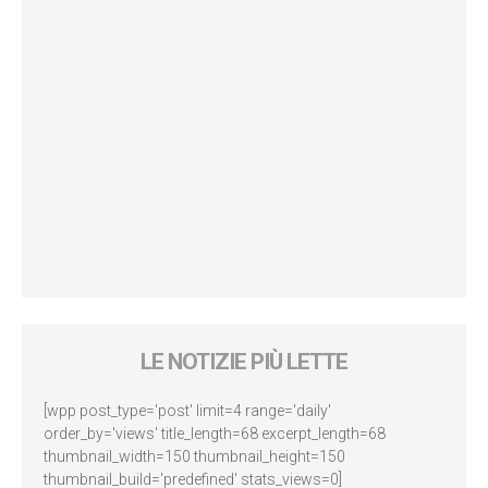
LE NOTIZIE PIÙ LETTE
[wpp post_type='post' limit=4 range='daily'
order_by='views' title_length=68 excerpt_length=68
thumbnail_width=150 thumbnail_height=150
thumbnail_build='predefined' stats_views=0]