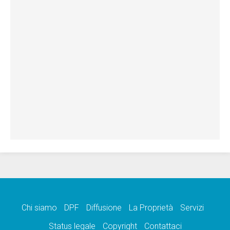
Chi siamo
DPF
Diffusione
La Proprietà
Servizi
Status legale
Copyright
Contattaci