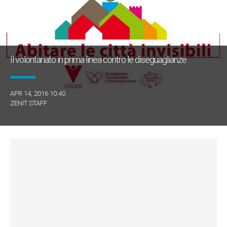
Il volontariato in prima linea contro le diseguaglianze
APR 14, 2016 10:40
ZENIT STAFF