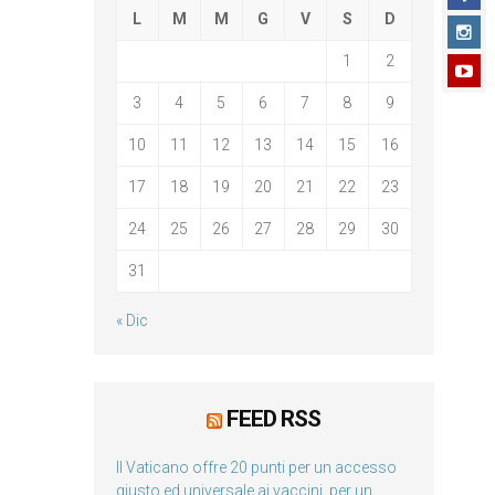
L
M
M
G
V
S
D
1
2
3
4
5
6
7
8
9
10
11
12
13
14
15
16
17
18
19
20
21
22
23
24
25
26
27
28
29
30
31
« Dic
FEED RSS
Il Vaticano offre 20 punti per un accesso
giusto ed universale ai vaccini, per un