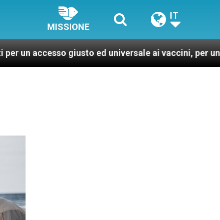
IT
MISSIONE
 giusto ed universale ai vaccini, per un mondo più sano