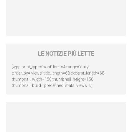
LE NOTIZIE PIÙ LETTE
[wpp post_type='post' limit=4 range='daily'
order_by='views' title_length=68 excerpt_length=68
thumbnail_width=150 thumbnail_height=150
thumbnail_build='predefined' stats_views=0]