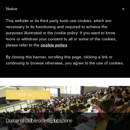
IT
Notice
x
This website or its third party tools use cookies, which are
necessary to its functioning and required to achieve the
TAG
purposes illustrated in the cookie policy. If you want to know
Posts Tagged ‘Nazioni
more or withdraw your consent to all or some of the cookies,
please refer to the
cookie policy
.
Unite Academic
By closing this banner, scrolling this page, clicking a link or
continuing to browse otherwise, you agree to the use of cookies.
Impact’
ULTIME NOTIZIE
Domani il Giubileo dell’Educazione