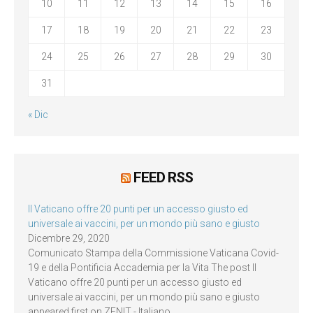
10
11
12
13
14
15
16
17
18
19
20
21
22
23
24
25
26
27
28
29
30
31
« Dic
FEED RSS
Il Vaticano offre 20 punti per un accesso giusto ed
universale ai vaccini, per un mondo più sano e giusto
Dicembre 29, 2020
Comunicato Stampa della Commissione Vaticana Covid-
19 e della Pontificia Accademia per la Vita The post Il
Vaticano offre 20 punti per un accesso giusto ed
universale ai vaccini, per un mondo più sano e giusto
appeared first on ZENIT - Italiano.