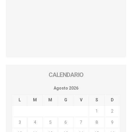
CALENDARIO
Agosto 2026
L
M
M
G
V
S
D
1
2
3
4
5
6
7
8
9