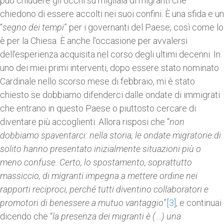
può chiudere gli occhi su migliaia di migranti che
chiedono di essere accolti nei suoi confini. È una sfida e un
“
segno dei tempi
” per i governanti del Paese, così come lo
è per la Chiesa. È anche l’occasione per avvalersi
dell’esperienza acquisita nel corso degli ultimi decenni. In
uno dei miei primi interventi, dopo essere stato nominato
Cardinale nello scorso mese di febbraio, mi è stato
chiesto se dobbiamo difenderci dalle ondate di immigrati
che entrano in questo Paese o piuttosto cercare di
diventare più accoglienti. Allora risposi che “
non
dobbiamo spaventarci: nella storia, le ondate migratorie di
solito hanno presentato inizialmente situazioni più o
meno confuse. Certo, lo spostamento, soprattutto
massiccio, di migranti impegna a mettere ordine nei
rapporti reciproci, perché tutti diventino collaboratori e
promotori di benessere a mutuo vantaggio
”
[3]
, e continuai
dicendo che “
la presenza dei migranti è (...) una