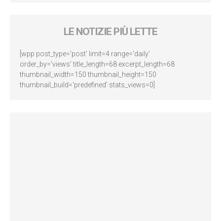
LE NOTIZIE PIÙ LETTE
[wpp post_type='post' limit=4 range='daily'
order_by='views' title_length=68 excerpt_length=68
thumbnail_width=150 thumbnail_height=150
thumbnail_build='predefined' stats_views=0]