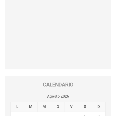
CALENDARIO
Agosto 2026
L
M
M
G
V
S
D