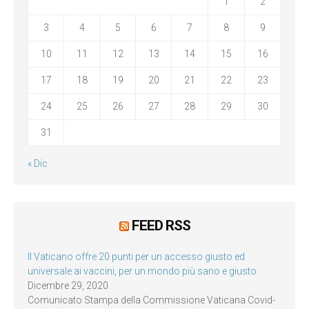
1
2
3
4
5
6
7
8
9
10
11
12
13
14
15
16
17
18
19
20
21
22
23
24
25
26
27
28
29
30
31
« Dic
FEED RSS
Il Vaticano offre 20 punti per un accesso giusto ed
universale ai vaccini, per un mondo più sano e giusto
Dicembre 29, 2020
Comunicato Stampa della Commissione Vaticana Covid-