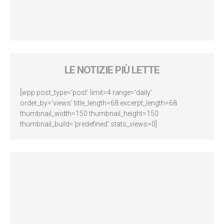
LE NOTIZIE PIÙ LETTE
[wpp post_type='post' limit=4 range='daily'
order_by='views' title_length=68 excerpt_length=68
thumbnail_width=150 thumbnail_height=150
thumbnail_build='predefined' stats_views=0]