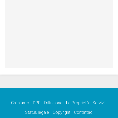
Chi siamo
DPF
Diffusione
La Proprietà
Servizi
Status legale
Copyright
Contattaci