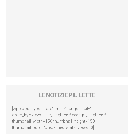
LE NOTIZIE PIÙ LETTE
[wpp post_type='post' limit=4 range='daily'
order_by='views' title_length=68 excerpt_length=68
thumbnail_width=150 thumbnail_height=150
thumbnail_build='predefined' stats_views=0]