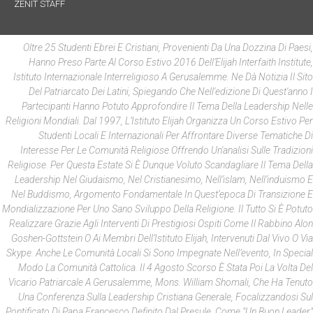
ZENIT STAFF
Oltre 25 Studenti Ebrei E Cristiani, Provenienti Da Una Dozzina Di Paesi,
Hanno Preso Parte Al Corso Estivo 2016 Dell’Elijah Interfaith Institute,
Istituto Internazionale Interreligioso A Gerusalemme. Ne Dà Notizia Il Sito
Del Patriarcato Dei Latini, Spiegando Che Nell'edizione Di Quest'anno I
Partecipanti Hanno Potuto Approfondire Il Tema Della Leadership Nelle
Religioni Mondiali. Dal 1997, L’Istituto Elijah Organizza Un Corso Estivo Per
Studenti Locali E Internazionali Per Affrontare Diverse Tematiche Di
Interesse Per Le Comunità Religiose Offrendo Un'analisi Sulle Tradizioni
Religiose. Per Questa Estate Si È Dunque Voluto Scandagliare Il Tema Della
Leadership Nel Giudaismo, Nel Cristianesimo, Nell’islam, Nell’induismo E
Nel Buddismo, Argomento Fondamentale In Quest’epoca Di Transizione E
Mondializzazione Per Uno Sano Sviluppo Della Religione. Il Tutto Si È Potuto
Realizzare Grazie Agli Interventi Di Prestigiosi Ospiti Come Il Rabbino Alon
Goshen-Gottstein O Ai Membri Dell’Istituto Elijah, Intervenuti Dal Vivo O Via
Skype. Anche Le Comunità Locali Si Sono Impegnate Nell’evento, In Special
Modo La Comunità Cattolica. Il 4 Agosto Scorso È Stata Poi La Volta Del
Vicario Patriarcale A Gerusalemme, Mons. William Shomali, Che Ha Tenuto
Una Conferenza Sulla Leadership Cristiana Generale, Focalizzandosi Sul
Pontificato Di Papa Francesco Definito Dal Presule Come "un Buon Leader"