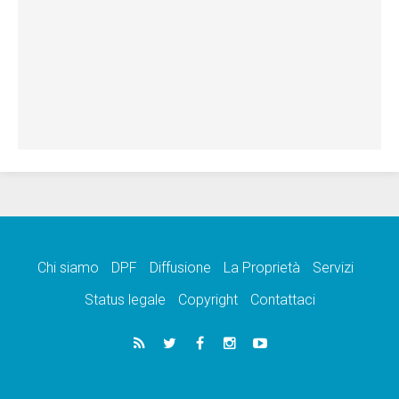
Chi siamo
DPF
Diffusione
La Proprietà
Servizi
Status legale
Copyright
Contattaci