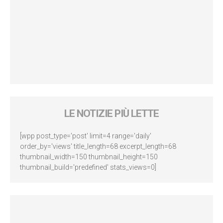
LE NOTIZIE PIÙ LETTE
[wpp post_type='post' limit=4 range='daily'
order_by='views' title_length=68 excerpt_length=68
thumbnail_width=150 thumbnail_height=150
thumbnail_build='predefined' stats_views=0]