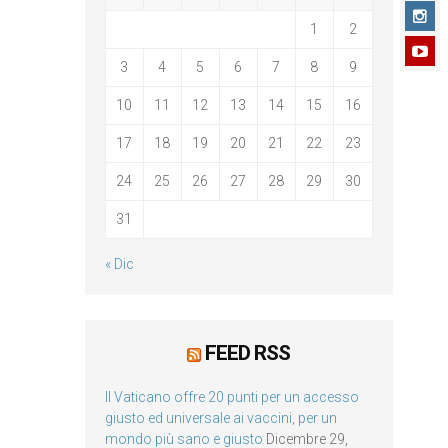
1
2
3
4
5
6
7
8
9
10
11
12
13
14
15
16
17
18
19
20
21
22
23
24
25
26
27
28
29
30
31
« Dic
FEED RSS
Il Vaticano offre 20 punti per un accesso
giusto ed universale ai vaccini, per un
mondo più sano e giusto
Dicembre 29,