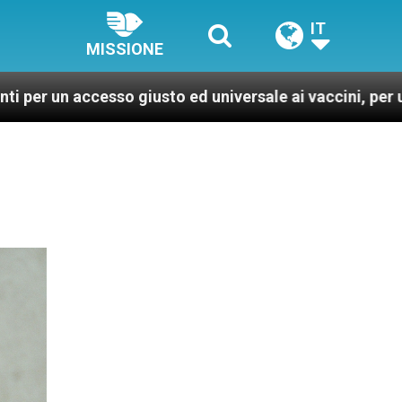
IT
MISSIONE
so giusto ed universale ai vaccini, per un mondo più sa