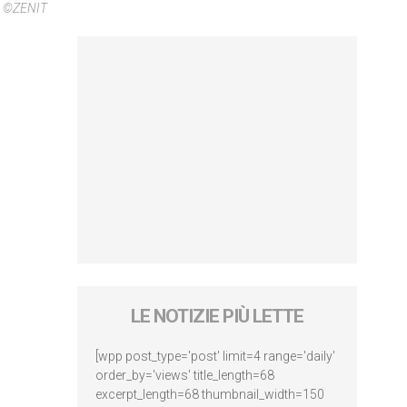
to ©ZENIT
LE NOTIZIE PIÙ LETTE
[wpp post_type='post' limit=4 range='daily'
order_by='views' title_length=68
excerpt_length=68 thumbnail_width=150