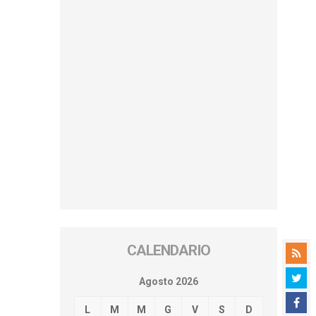
CALENDARIO
Agosto 2026
L
M
M
G
V
S
D