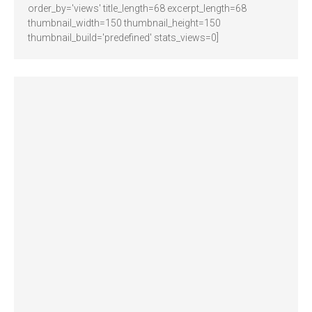
order_by='views' title_length=68 excerpt_length=68
thumbnail_width=150 thumbnail_height=150
thumbnail_build='predefined' stats_views=0]