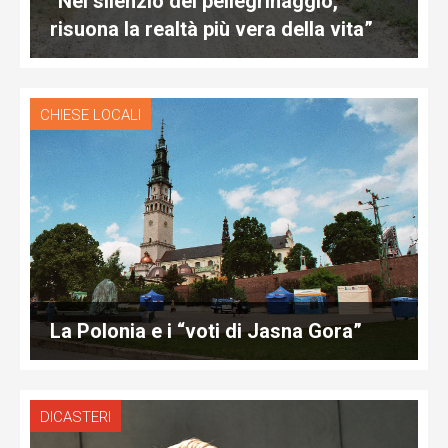
“Nel silenzio del pellegrinaggio,
risuona la realtà più vera della vita”
CHIESE LOCALI
La Polonia e i “voti di Jasna Gora”
DICASTERI