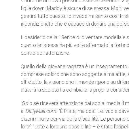
sindrome di Down possono essere celebrati. Vogl
figlia down. Maddy è sicura di se stessa. Molti v
gestire tutto questo. Io invece mi sento così tri
incondizionato che è capace di donare una per
Il desiderio della 18enne di diventare modella e s
quanto lei stessa ha più volte affermato la forte 
centro dell’attenzione.
Quello della giovane ragazza è un insegnamento s
comprese coloro che sono soggette a malattie, s
oltretutto, la visione che il mondo ripone su di l
aiuterà la società ha cambiare la propria conside
“Solo se riceverà attenzione dai social media il 
al
DailyMail.com.
“È triste, ma così. Lei vuole da
discriminano per via della disabilità. Le persone
loro”. "Date a loro una possibilità – è stato l'app