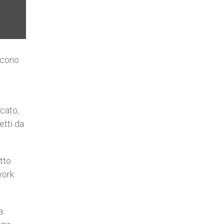
iscono
icato,
etti da
tto
work
a