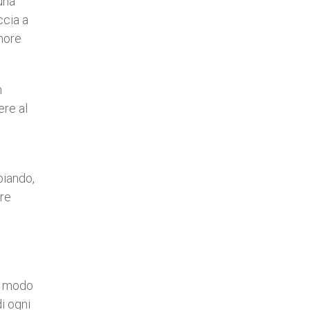
una
ccia a
amore
n
ere al
biando,
are
 a modo
di ogni