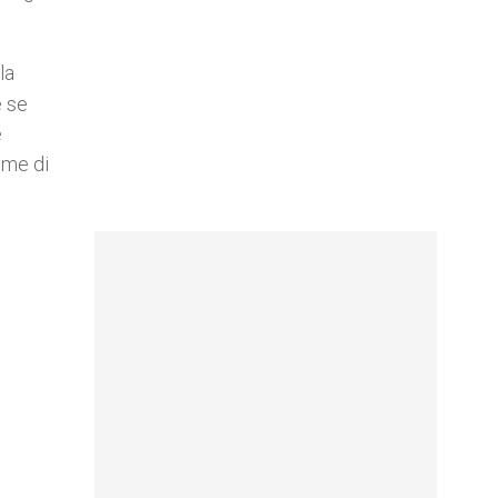
la
e se
e
ome di