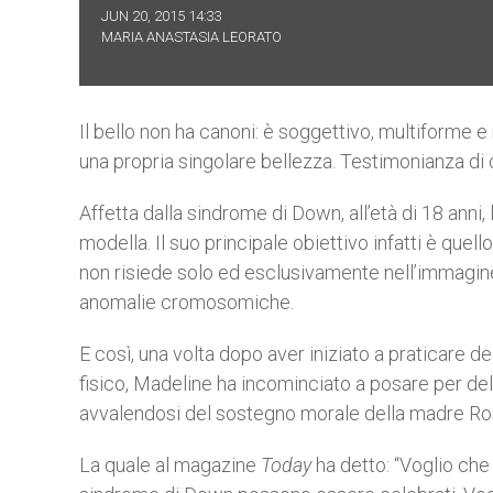
JUN 20, 2015 14:33
MARIA ANASTASIA LEORATO
Il bello non ha canoni: è soggettivo, multiforme e
una propria singolare bellezza. Testimonianza di 
Affetta dalla sindrome di Down, all’età di 18 anni,
modella. Il suo principale obiettivo infatti è quel
non risiede solo ed esclusivamente nell’immagine 
anomalie cromosomiche.
E così, una volta dopo aver iniziato a praticare d
fisico, Madeline ha incominciato a posare per de
avvalendosi del sostegno morale della madre Ro
La quale al magazine
Today
ha detto: “Voglio ch