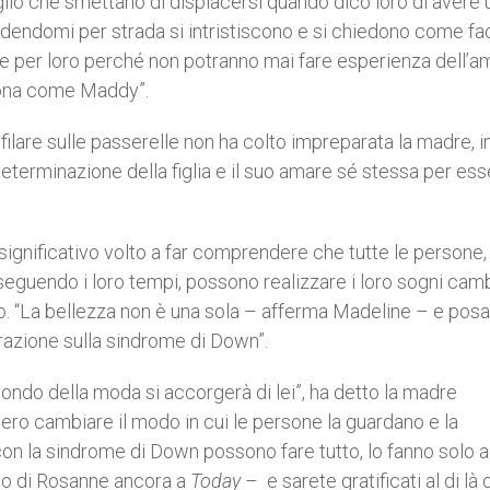
io che smettano di dispiacersi quando dico loro di avere 
edendomi per strada si intristiscono e si chiedono come fa
ste per loro perché non potranno mai fare esperienza dell’
sona come Maddy”.
filare sulle passerelle non ha colto impreparata la madre, i
determinazione della figlia e il suo amare sé stessa per ess
ignificativo volto a far comprendere che tutte le persone,
eguendo i loro tempi, possono realizzare i loro sogni cam
oro. “La bellezza non è una sola – afferma Madeline – e pos
razione sulla sindrome di Down”.
mondo della moda si accorgerà di lei”, ha detto la madre
vvero cambiare il modo in cui le persone la guardano e la
 con la sindrome di Down possono fare tutto, lo fanno solo
ello di Rosanne ancora a
Today
– e sarete gratificati al di là 