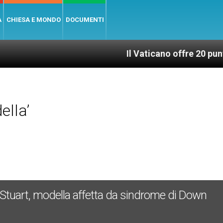
A
CHIESA E MONDO
DOCUMENTI
Il Vaticano offre 20 punti per un ac
ella’
ine Stuart, modella affetta da sindrome di Down