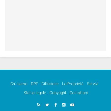
Chi siamo
DPF
Diffusione
La Proprietà
Servizi
Status legale
Copyright
Contattaci