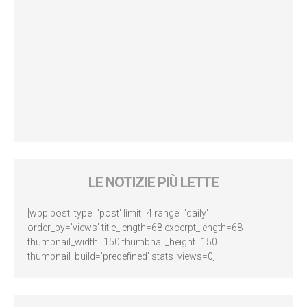
LE NOTIZIE PIÙ LETTE
[wpp post_type='post' limit=4 range='daily'
order_by='views' title_length=68 excerpt_length=68
thumbnail_width=150 thumbnail_height=150
thumbnail_build='predefined' stats_views=0]