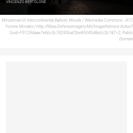
VINCENZO BERTOLONE
Minuteman III Intercontinental Ballistic Missile / Wikimedia Commons - A1C
Yvonne Morales | Http://www.defenseimagery.mil/imageRetrieve.action?
Guid=f9129daae7e6bc3c78290baf2be85040d8a3c2b1&t=2, Public
Domain