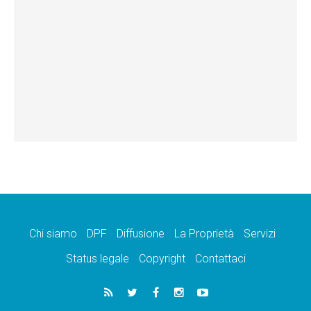
Chi siamo
DPF
Diffusione
La Proprietà
Servizi
Status legale
Copyright
Contattaci