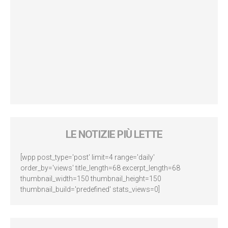
LE NOTIZIE PIÙ LETTE
[wpp post_type='post' limit=4 range='daily'
order_by='views' title_length=68 excerpt_length=68
thumbnail_width=150 thumbnail_height=150
thumbnail_build='predefined' stats_views=0]