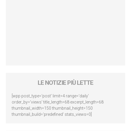
LE NOTIZIE PIÙ LETTE
[wpp post_type='post' limit=4 range='daily'
order_by='views' title_length=68 excerpt_length=68
thumbnail_width=150 thumbnail_height=150
thumbnail_build='predefined' stats_views=0]