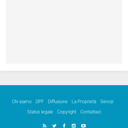
Chi siamo
DPF
Diffusione
La Proprietà
Servizi
Status legale
Copyright
Contattaci