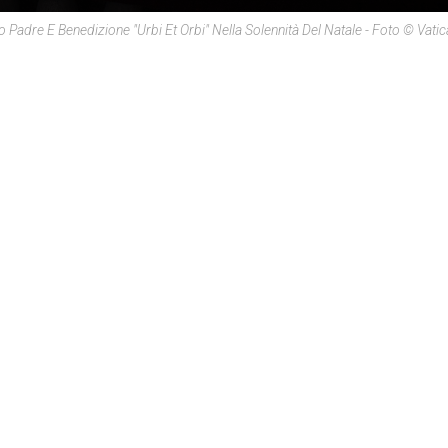
Padre E Benedizione "Urbi Et Orbi" Nella Solennità Del Natale - Foto © Vati