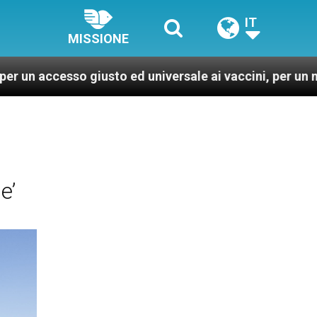
IT
MISSIONE
o giusto ed universale ai vaccini, per un mondo più san
e’