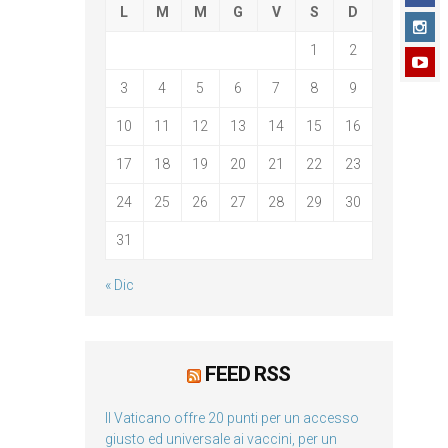
L
M
M
G
V
S
D
1
2
3
4
5
6
7
8
9
10
11
12
13
14
15
16
17
18
19
20
21
22
23
24
25
26
27
28
29
30
31
« Dic
FEED RSS
Il Vaticano offre 20 punti per un accesso
giusto ed universale ai vaccini, per un