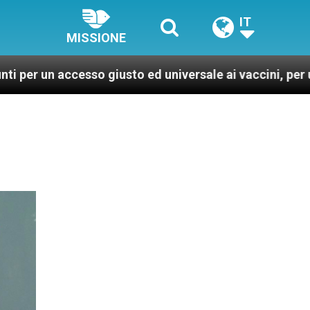
IT
MISSIONE
esso giusto ed universale ai vaccini, per un mondo più 