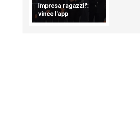
impresa ragazzi!':
vince l'app
"Pharmacall"