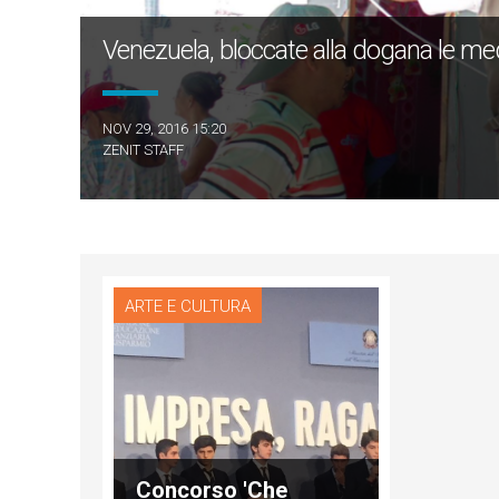
Venezuela, bloccate alla dogana le medi
NOV 29, 2016 15:20
ZENIT STAFF
ARTE E CULTURA
Concorso 'Che