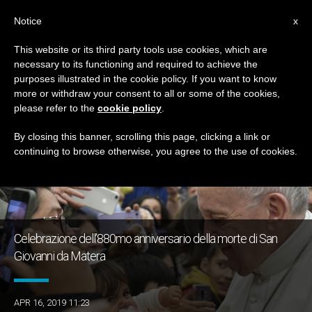
IT
Notice
x
This website or its third party tools use cookies, which are
necessary to its functioning and required to achieve the
TAG
purposes illustrated in the cookie policy. If you want to know
Posts Tagged ‘Matera’
more or withdraw your consent to all or some of the cookies,
please refer to the
cookie policy
.
By closing this banner, scrolling this page, clicking a link or
continuing to browse otherwise, you agree to the use of cookies.
ULTIME NOTIZIE
Celebrazione dell’880mo anniversario della morte di San
Giovanni da Matera
APR 16, 2019 11:23