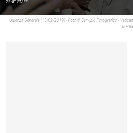
ZENIT STAFF
Udienza Generale (13/02/2019) - Foto © Servizio Fotografico - Vatican
Media