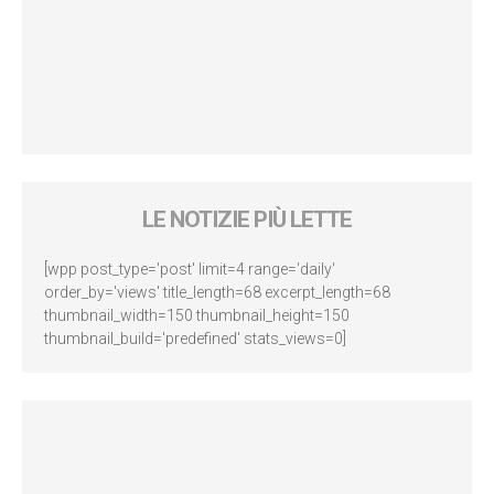
LE NOTIZIE PIÙ LETTE
[wpp post_type='post' limit=4 range='daily'
order_by='views' title_length=68 excerpt_length=68
thumbnail_width=150 thumbnail_height=150
thumbnail_build='predefined' stats_views=0]