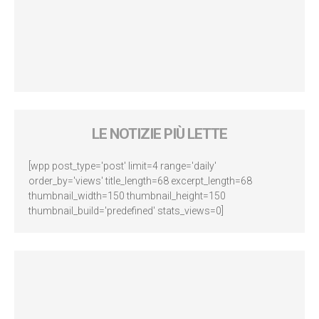
LE NOTIZIE PIÙ LETTE
[wpp post_type='post' limit=4 range='daily'
order_by='views' title_length=68 excerpt_length=68
thumbnail_width=150 thumbnail_height=150
thumbnail_build='predefined' stats_views=0]