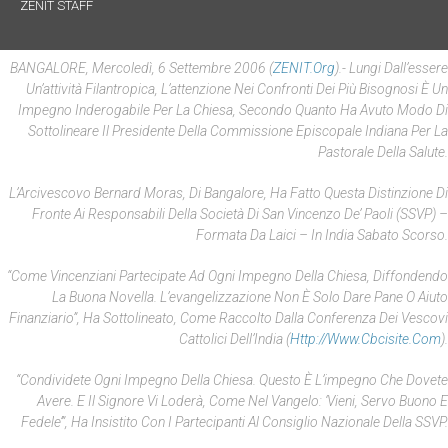
ZENIT STAFF
BANGALORE, Mercoledì, 6 Settembre 2006 (
ZENIT.org
).- Lungi Dall’essere
Un’attività Filantropica, L’attenzione Nei Confronti Dei Più Bisognosi È Un
Impegno Inderogabile Per La Chiesa, Secondo Quanto Ha Avuto Modo Di
Sottolineare Il Presidente Della Commissione Episcopale Indiana Per La
Pastorale Della Salute.
L’Arcivescovo Bernard Moras, Di Bangalore, Ha Fatto Questa Distinzione Di
Fronte Ai Responsabili Della Società Di San Vincenzo De’ Paoli (SSVP) –
Formata Da Laici – In India Sabato Scorso.
“Come Vincenziani Partecipate Ad Ogni Impegno Della Chiesa, Diffondendo
La Buona Novella. L’evangelizzazione Non È Solo Dare Pane O Aiuto
Finanziario”, Ha Sottolineato, Come Raccolto Dalla Conferenza Dei Vescovi
Cattolici Dell’India (
Http://www.cbcisite.com
).
“Condividete Ogni Impegno Della Chiesa. Questo È L’impegno Che Dovete
Avere. E Il Signore Vi Loderà, Come Nel Vangelo: ‘Vieni, Servo Buono E
Fedele’”, Ha Insistito Con I Partecipanti Al Consiglio Nazionale Della SSVP.