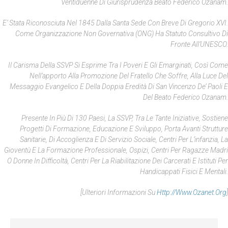
Ventiduenne Di Giurisprudenza Beato Federico Ozanam.
E’ Stata Riconosciuta Nel 1845 Dalla Santa Sede Con Breve Di Gregorio XVI.
Come Organizzazione Non Governativa (ONG) Ha Statuto Consultivo Di
Fronte All’UNESCO.
Il Carisma Della SSVP Si Esprime Tra I Poveri E Gli Emarginati, Così Come
Nell’apporto Alla Promozione Del Fratello Che Soffre, Alla Luce Del
Messaggio Evangelico E Della Doppia Eredità Di San Vincenzo De’ Paoli E
Del Beato Federico Ozanam.
Presente In Più Di 130 Paesi, La SSVP, Tra Le Tante Iniziative, Sostiene
Progetti Di Formazione, Educazione E Sviluppo, Porta Avanti Strutture
Sanitarie, Di Accoglienza E Di Servizio Sociale, Centri Per L’infanzia, La
Gioventù E La Formazione Professionale, Ospizi, Centri Per Ragazze Madri
O Donne In Difficoltà, Centri Per La Riabilitazione Dei Carcerati E Istituti Per
Handicappati Fisici E Mentali.
[Ulteriori Informazioni Su
Http://www.ozanet.org
]