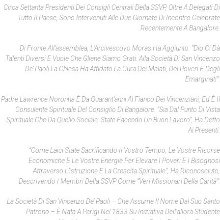
Circa Settanta Presidenti Dei Consigli Centrali Della SSVP, Oltre A Delegati Di
Tutto Il Paese, Sono Intervenuti Alle Due Giornate Di Incontro Celebrate
Recentemente A Bangalore.
Di Fronte All’assemblea, L’Arcivescovo Moras Ha Aggiunto: “Dio Ci Dà
Talenti Diversi E Vuole Che Gliene Siamo Grati. Alla Società Di San Vincenzo
De’ Paoli La Chiesa Ha Affidato La Cura Dei Malati, Dei Poveri E Degli
Emarginati”.
Padre Lawrence Noronha È Da Quarant’anni Al Fianco Dei Vincenziani, Ed È Il
Consulente Spirituale Del Consiglio Di Bangalore. “Sia Dal Punto Di Vista
Spirituale Che Da Quello Sociale, State Facendo Un Buon Lavoro”, Ha Detto
Ai Presenti.
“Come Laici State Sacrificando Il Vostro Tempo, Le Vostre Risorse
Economiche E Le Vostre Energie Per Elevare I Poveri E I Bisognosi
Attraverso L’istruzione E La Crescita Spirituale”, Ha Riconosciuto,
Descrivendo I Membri Della SSVP Come “veri Missionari Della Carità”.
La Società Di San Vincenzo De’ Paoli – Che Assume Il Nome Dal Suo Santo
Patrono – È Nata A Parigi Nel 1833 Su Iniziativa Dell’allora Studente