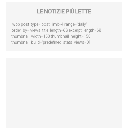
LE NOTIZIE PIÙ LETTE
[wpp post_type='post' limit=4 range='daily'
order_by='views' title_length=68 excerpt_length=68
thumbnail_width=150 thumbnail_height=150
thumbnail_build='predefined' stats_views=0]