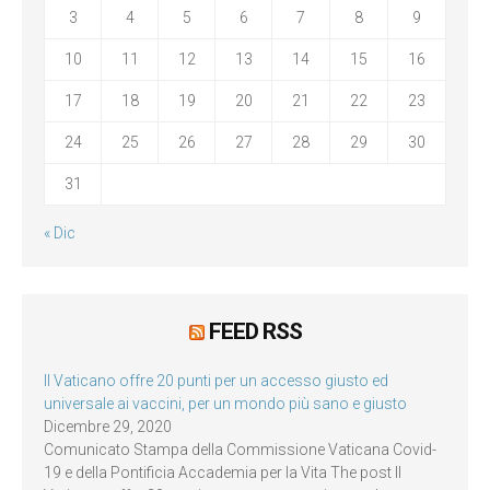
3
4
5
6
7
8
9
10
11
12
13
14
15
16
17
18
19
20
21
22
23
24
25
26
27
28
29
30
31
« Dic
FEED RSS
Il Vaticano offre 20 punti per un accesso giusto ed
universale ai vaccini, per un mondo più sano e giusto
Dicembre 29, 2020
Comunicato Stampa della Commissione Vaticana Covid-
19 e della Pontificia Accademia per la Vita The post Il