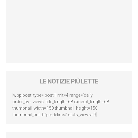
LE NOTIZIE PIÙ LETTE
[wpp post_type='post' limit=4 range='daily'
order_by='views' title_length=68 excerpt_length=68
thumbnail_width=150 thumbnail_height=150
thumbnail_build='predefined' stats_views=0]