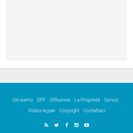
Chi siamo
DPF
Diffusione
La Proprietà
Servizi
Status legale
Copyright
Contattaci