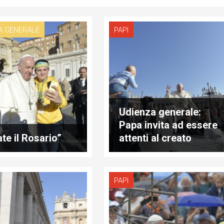
A GENERALE
PAPI
Udienza generale:
Papa invita ad essere
te il Rosario”
attenti al creato
PAPI