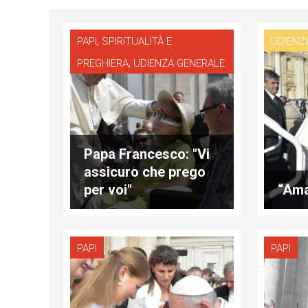
,
PAPI
SPIRITUALITÀ E
UDIENZ
,
PREGHIERA
UDIENZA GENERALE
Papa Francesco: "Vi
assicuro che prego
per voi"
“Ama
PAPI
PAPI