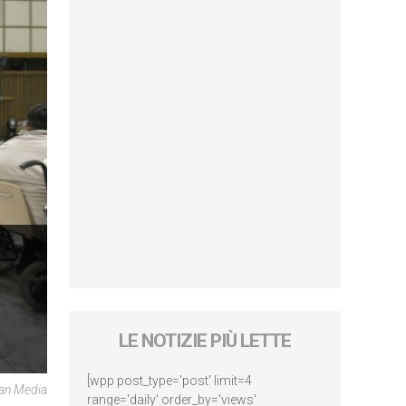
LE NOTIZIE PIÙ LETTE
[wpp post_type='post' limit=4
can Media
range='daily' order_by='views'