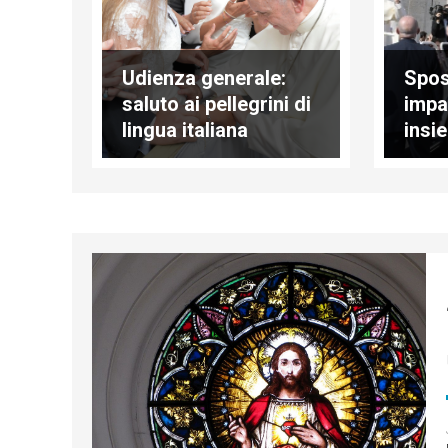
Udienza generale:
Sposi
saluto ai pellegrini di
impa
lingua italiana
insi