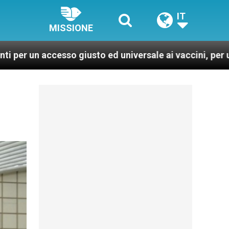
IT
MISSIONE
 giusto ed universale ai vaccini, per un mondo più sano