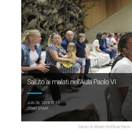
Saluto ai malati nell’Aula Paolo VI
JUN 26, 2019 13:39
ZENIT STAFF
Saluto Ai Malati Nell’Aula Paol