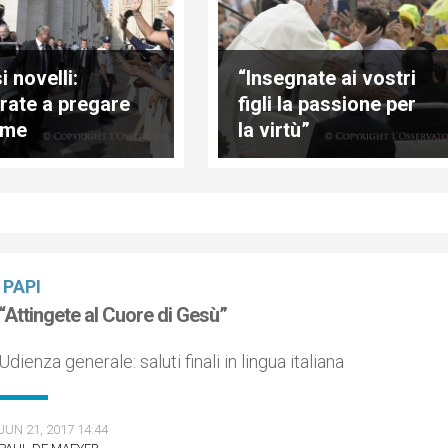
 novelli:
“Insegnate ai vostri
rate a pregare
figli la passione per
eme
la virtù”
PAPI
“Attingete al Cuore di Gesù”
Udienza generale: saluti finali in lingua italiana
JUN 21, 2017 14:44