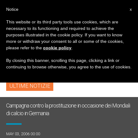
IT
Notice
x
This website or its third party tools use cookies, which are
necessary to its functioning and required to achieve the
TAG
purposes illustrated in the cookie policy. If you want to know
Posts Tagged ‘lluis
more or withdraw your consent to all or some of the cookies,
please refer to the
cookie policy
.
Martinez Sistach’
By closing this banner, scrolling this page, clicking a link or
continuing to browse otherwise, you agree to the use of cookies.
ULTIME NOTIZIE
Campagna contro la prostituzione in occasione dei Mondiali
di calcio in Germania
MAY 03, 2006 00:00