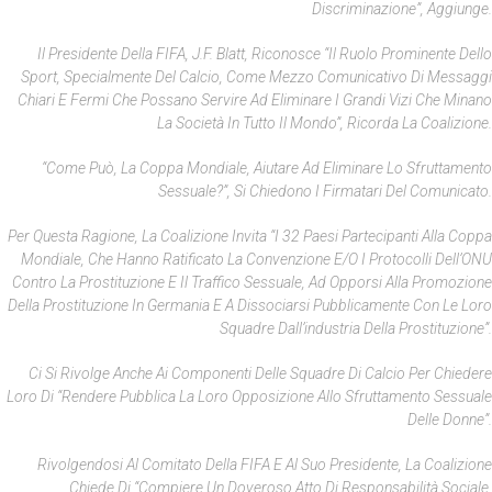
Discriminazione”, Aggiunge.
Il Presidente Della FIFA, J.F. Blatt, Riconosce “il Ruolo Prominente Dello
Sport, Specialmente Del Calcio, Come Mezzo Comunicativo Di Messaggi
Chiari E Fermi Che Possano Servire Ad Eliminare I Grandi Vizi Che Minano
La Società In Tutto Il Mondo”, Ricorda La Coalizione.
“Come Può, La Coppa Mondiale, Aiutare Ad Eliminare Lo Sfruttamento
Sessuale?”, Si Chiedono I Firmatari Del Comunicato.
Per Questa Ragione, La Coalizione Invita “i 32 Paesi Partecipanti Alla Coppa
Mondiale, Che Hanno Ratificato La Convenzione E/o I Protocolli Dell’ONU
Contro La Prostituzione E Il Traffico Sessuale, Ad Opporsi Alla Promozione
Della Prostituzione In Germania E A Dissociarsi Pubblicamente Con Le Loro
Squadre Dall’industria Della Prostituzione”.
Ci Si Rivolge Anche Ai Componenti Delle Squadre Di Calcio Per Chiedere
Loro Di “rendere Pubblica La Loro Opposizione Allo Sfruttamento Sessuale
Delle Donne”.
Rivolgendosi Al Comitato Della FIFA E Al Suo Presidente, La Coalizione
Chiede Di “compiere Un Doveroso Atto Di Responsabilità Sociale,