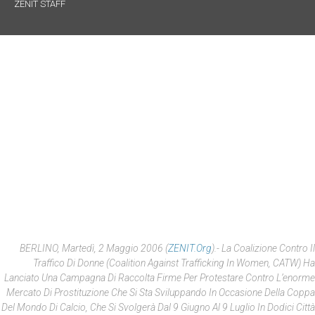
ZENIT STAFF
BERLINO, Martedì, 2 Maggio 2006 (
ZENIT.org
).- La Coalizione Contro Il
Traffico Di Donne (
Coalition Against Trafficking In Women
, CATW) Ha
Lanciato Una Campagna Di Raccolta Firme Per Protestare Contro L’enorme
Mercato Di Prostituzione Che Si Sta Sviluppando In Occasione Della Coppa
Del Mondo Di Calcio, Che Si Svolgerà Dal 9 Giugno Al 9 Luglio In Dodici Città