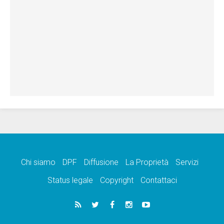
Chi siamo
DPF
Diffusione
La Proprietà
Servizi
Status legale
Copyright
Contattaci