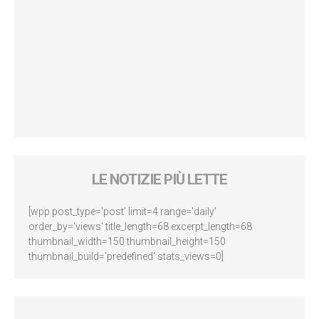
LE NOTIZIE PIÙ LETTE
[wpp post_type='post' limit=4 range='daily'
order_by='views' title_length=68 excerpt_length=68
thumbnail_width=150 thumbnail_height=150
thumbnail_build='predefined' stats_views=0]