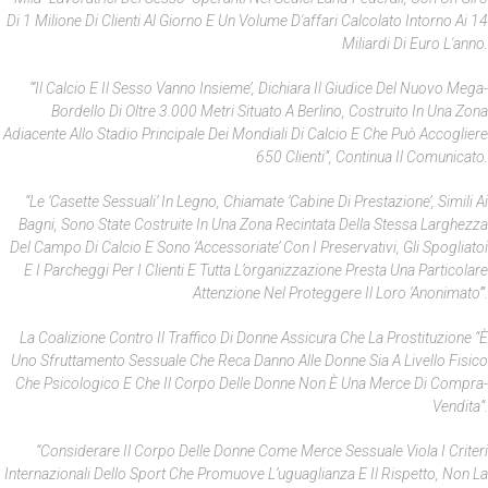
Di 1 Milione Di Clienti Al Giorno E Un Volume D'affari Calcolato Intorno Ai 14
Miliardi Di Euro L'anno.
“‘Il Calcio E Il Sesso Vanno Insieme’, Dichiara Il Giudice Del Nuovo Mega-
Bordello Di Oltre 3.000 Metri Situato A Berlino, Costruito In Una Zona
Adiacente Allo Stadio Principale Dei Mondiali Di Calcio E Che Può Accogliere
650 Clienti”, Continua Il Comunicato.
“Le ‘casette Sessuali’ In Legno, Chiamate ‘cabine Di Prestazione’, Simili Ai
Bagni, Sono State Costruite In Una Zona Recintata Della Stessa Larghezza
Del Campo Di Calcio E Sono ‘accessoriate’ Con I Preservativi, Gli Spogliatoi
E I Parcheggi Per I Clienti E Tutta L’organizzazione Presta Una Particolare
Attenzione Nel Proteggere Il Loro ‘anonimato’”.
La Coalizione Contro Il Traffico Di Donne Assicura Che La Prostituzione “è
Uno Sfruttamento Sessuale Che Reca Danno Alle Donne Sia A Livello Fisico
Che Psicologico E Che Il Corpo Delle Donne Non È Una Merce Di Compra-
Vendita”.
“Considerare Il Corpo Delle Donne Come Merce Sessuale Viola I Criteri
Internazionali Dello Sport Che Promuove L’uguaglianza E Il Rispetto, Non La