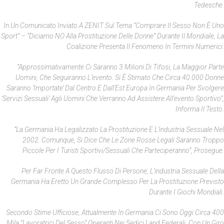
Tedesche.
In Un Comunicato Inviato A ZENIT Sul Tema “Comprare Il Sesso Non È Uno
Sport” – “diciamo NO Alla Prostituzione Delle Donne” Durante Il Mondiale, La
Coalizione Presenta Il Fenomeno In Termini Numerici.
“Approssimativamente Ci Saranno 3 Milioni Di Tifosi, La Maggior Parte
Uomini, Che Seguiranno L’evento. Si È Stimato Che Circa 40.000 Donne
Saranno ‘importate’ Dal Centro E Dall’Est Europa In Germania Per Svolgere
‘servizi Sessuali’ Agli Uomini Che Verranno Ad Assistere All’evento Sportivo”,
Informa Il Testo.
“La Germania Ha Legalizzato La Prostituzione E L’industria Sessuale Nel
2002. Comunque, Si Dice Che Le Zone Rosse Legali Saranno Troppo
Piccole Per I Turisti Sportivi/sessuali Che Parteciperanno”, Prosegue.
Per Far Fronte A Questo Flusso Di Persone, L’industria Sessuale Della
Germania Ha Eretto Un Grande Complesso Per La Prostituzione Previsto
Durante I Giochi Mondiali.
Secondo Stime Ufficiose, Attualmente In Germania Ci Sono Oggi Circa 400
Mila “lavoratrici Del Sesso” Operanti Nei Sedici Land Federali, Con Un Giro