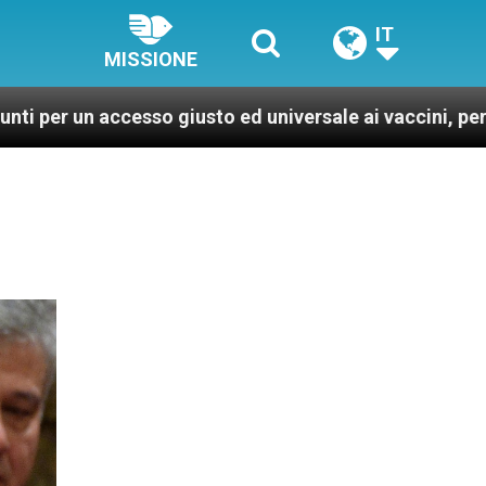
IT
MISSIONE
esso giusto ed universale ai vaccini, per un mondo più 