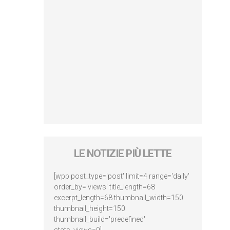
LE NOTIZIE PIÙ LETTE
[wpp post_type='post' limit=4 range='daily'
order_by='views' title_length=68
excerpt_length=68 thumbnail_width=150
thumbnail_height=150
thumbnail_build='predefined'
stats_views=0]