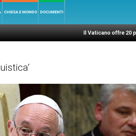
A
CHIESA E MONDO
DOCUMENTI
Il Vaticano offre 20 punti per un acc
istica’