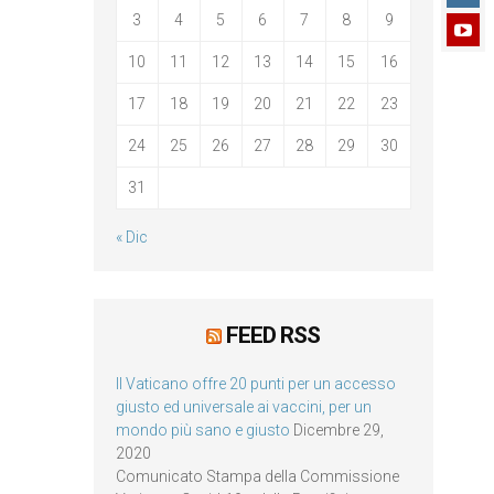
3
4
5
6
7
8
9
10
11
12
13
14
15
16
17
18
19
20
21
22
23
24
25
26
27
28
29
30
31
« Dic
FEED RSS
Il Vaticano offre 20 punti per un accesso
giusto ed universale ai vaccini, per un
mondo più sano e giusto
Dicembre 29,
2020
Comunicato Stampa della Commissione