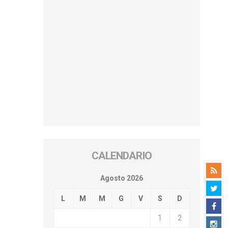
CALENDARIO
Agosto 2026
L
M
M
G
V
S
D
1
2