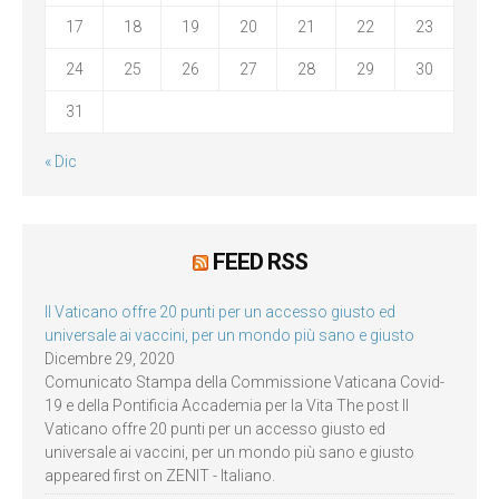
17
18
19
20
21
22
23
24
25
26
27
28
29
30
31
« Dic
FEED RSS
Il Vaticano offre 20 punti per un accesso giusto ed
universale ai vaccini, per un mondo più sano e giusto
Dicembre 29, 2020
Comunicato Stampa della Commissione Vaticana Covid-
19 e della Pontificia Accademia per la Vita The post Il
Vaticano offre 20 punti per un accesso giusto ed
universale ai vaccini, per un mondo più sano e giusto
appeared first on ZENIT - Italiano.