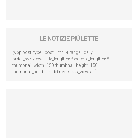
LE NOTIZIE PIÙ LETTE
[wpp post_type='post' limit=4 range='daily'
order_by='views' title_length=68 excerpt_length=68
thumbnail_width=150 thumbnail_height=150
thumbnail_build='predefined' stats_views=0]