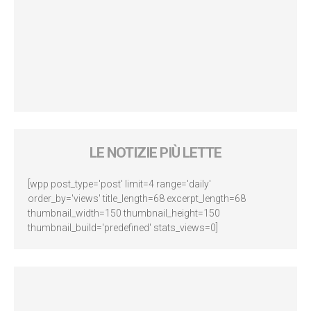
LE NOTIZIE PIÙ LETTE
[wpp post_type='post' limit=4 range='daily'
order_by='views' title_length=68 excerpt_length=68
thumbnail_width=150 thumbnail_height=150
thumbnail_build='predefined' stats_views=0]