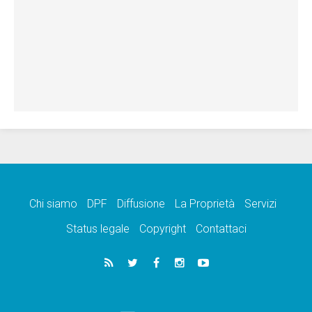
Chi siamo
DPF
Diffusione
La Proprietà
Servizi
Status legale
Copyright
Contattaci