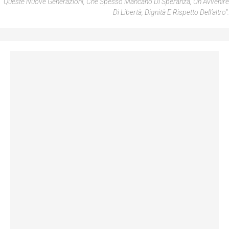
Queste Nuove Generazioni, Che Spesso Mancano Di Speranza, Un Avvenire
Di Libertà, Dignità E Rispetto Dell’altro”.