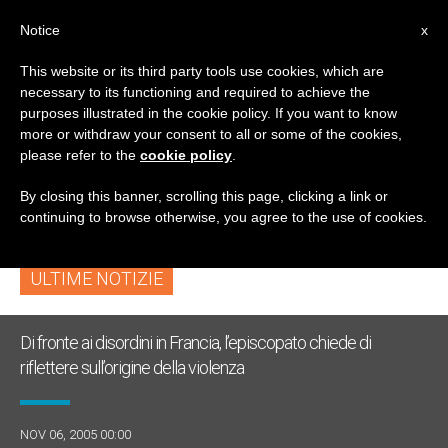
IT
Notice
x
This website or its third party tools use cookies, which are
necessary to its functioning and required to achieve the
TAG
purposes illustrated in the cookie policy. If you want to know
Posts Tagged ‘jubilee
more or withdraw your consent to all or some of the cookies,
please refer to the
cookie policy
.
Of Mercy’
By closing this banner, scrolling this page, clicking a link or
continuing to browse otherwise, you agree to the use of cookies.
ULTIME NOTIZIE
Di fronte ai disordini in Francia, l’episcopato chiede di
riflettere sull’origine della violenza
NOV 06, 2005 00:00