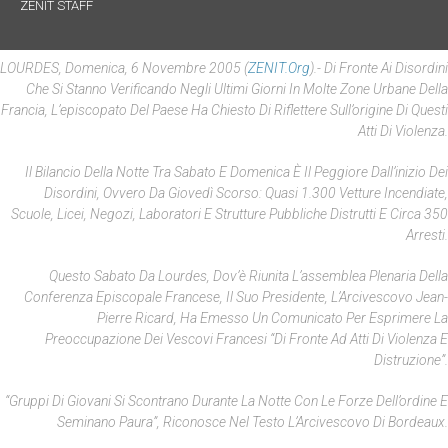
ZENIT STAFF
LOURDES, Domenica, 6 Novembre 2005 (
ZENIT.org
).- Di Fronte Ai Disordini
Che Si Stanno Verificando Negli Ultimi Giorni In Molte Zone Urbane Della
Francia, L’episcopato Del Paese Ha Chiesto Di Riflettere Sull’origine Di Questi
Atti Di Violenza.
Il Bilancio Della Notte Tra Sabato E Domenica È Il Peggiore Dall’inizio Dei
Disordini, Ovvero Da Giovedì Scorso: Quasi 1.300 Vetture Incendiate,
Scuole, Licei, Negozi, Laboratori E Strutture Pubbliche Distrutti E Circa 350
Arresti.
Questo Sabato Da Lourdes, Dov’è Riunita L’assemblea Plenaria Della
Conferenza Episcopale Francese, Il Suo Presidente, L’Arcivescovo Jean-
Pierre Ricard, Ha Emesso Un Comunicato Per Esprimere La
Preoccupazione Dei Vescovi Francesi “di Fronte Ad Atti Di Violenza E
Distruzione”.
“Gruppi Di Giovani Si Scontrano Durante La Notte Con Le Forze Dell’ordine E
Seminano Paura”, Riconosce Nel Testo L’Arcivescovo Di Bordeaux.