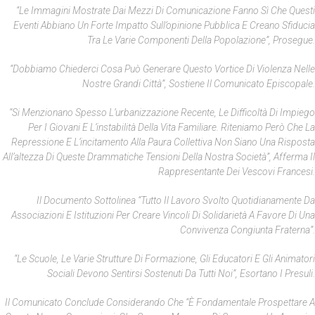
“Le Immagini Mostrate Dai Mezzi Di Comunicazione Fanno Sì Che Questi
Eventi Abbiano Un Forte Impatto Sull’opinione Pubblica E Creano Sfiducia
Tra Le Varie Componenti Della Popolazione”, Prosegue.
“Dobbiamo Chiederci Cosa Può Generare Questo Vortice Di Violenza Nelle
Nostre Grandi Città”, Sostiene Il Comunicato Episcopale.
“Si Menzionano Spesso L’urbanizzazione Recente, Le Difficoltà Di Impiego
Per I Giovani E L’instabilità Della Vita Familiare. Riteniamo Però Che La
Repressione E L’incitamento Alla Paura Collettiva Non Siano Una Risposta
All’altezza Di Queste Drammatiche Tensioni Della Nostra Società”, Afferma Il
Rappresentante Dei Vescovi Francesi.
Il Documento Sottolinea “tutto Il Lavoro Svolto Quotidianamente Da
Associazioni E Istituzioni Per Creare Vincoli Di Solidarietà A Favore Di Una
Convivenza Congiunta Fraterna”.
“Le Scuole, Le Varie Strutture Di Formazione, Gli Educatori E Gli Animatori
Sociali Devono Sentirsi Sostenuti Da Tutti Noi”, Esortano I Presuli.
Il Comunicato Conclude Considerando Che “è Fondamentale Prospettare A