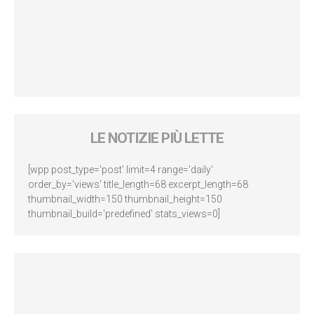
LE NOTIZIE PIÙ LETTE
[wpp post_type='post' limit=4 range='daily'
order_by='views' title_length=68 excerpt_length=68
thumbnail_width=150 thumbnail_height=150
thumbnail_build='predefined' stats_views=0]