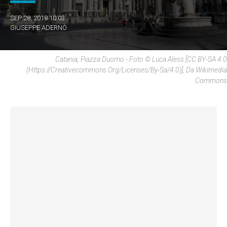
SEP 28, 2018 10:03
GIUSEPPE ADERNÒ
Catania, Piazza Duomo - Foto © Luca Aless [CC BY-SA 4.0
(https://creativecommons.org/licenses/by-Sa/4.0)], Da Wikimedia
Commons