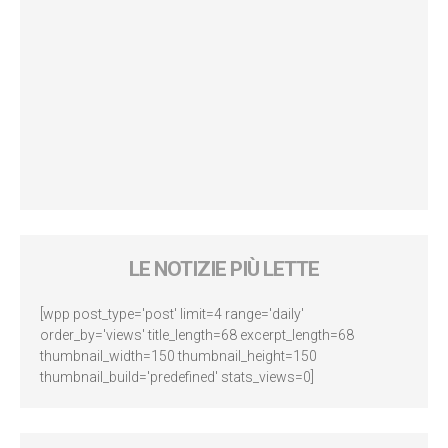
LE NOTIZIE PIÙ LETTE
[wpp post_type='post' limit=4 range='daily'
order_by='views' title_length=68 excerpt_length=68
thumbnail_width=150 thumbnail_height=150
thumbnail_build='predefined' stats_views=0]