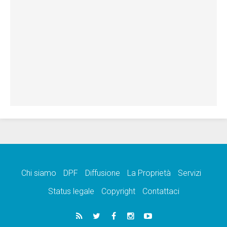
Chi siamo
DPF
Diffusione
La Proprietà
Servizi
Status legale
Copyright
Contattaci