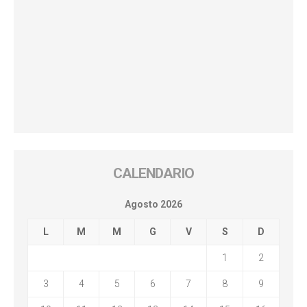
CALENDARIO
Agosto 2026
L
M
M
G
V
S
D
1
2
3
4
5
6
7
8
9