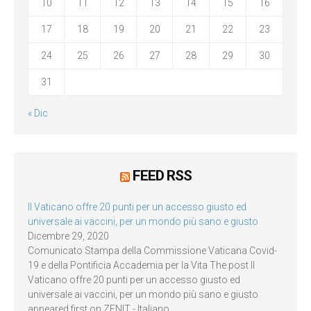
10
11
12
13
14
15
16
17
18
19
20
21
22
23
24
25
26
27
28
29
30
31
« Dic
FEED RSS
Il Vaticano offre 20 punti per un accesso giusto ed
universale ai vaccini, per un mondo più sano e giusto
Dicembre 29, 2020
Comunicato Stampa della Commissione Vaticana Covid-
19 e della Pontificia Accademia per la Vita The post Il
Vaticano offre 20 punti per un accesso giusto ed
universale ai vaccini, per un mondo più sano e giusto
appeared first on ZENIT - Italiano.