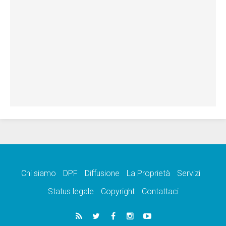
Chi siamo
DPF
Diffusione
La Proprietà
Servizi
Status legale
Copyright
Contattaci