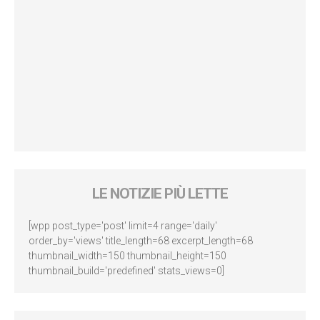
LE NOTIZIE PIÙ LETTE
[wpp post_type='post' limit=4 range='daily'
order_by='views' title_length=68 excerpt_length=68
thumbnail_width=150 thumbnail_height=150
thumbnail_build='predefined' stats_views=0]