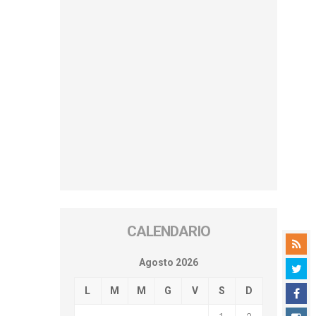
CALENDARIO
Agosto 2026
L
M
M
G
V
S
D