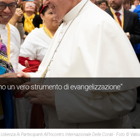
ono un vero strumento di evangelizzazione"
Udienza Ai Partecipanti All’Incontro Internazionale Delle Corali - Foto © Vat