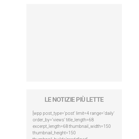
LE NOTIZIE PIÙ LETTE
[wpp post_type='post' limit=4 range='daily'
order_by='views' title_length=68
excerpt_length=68 thumbnail_width=150
thumbnail_height=150