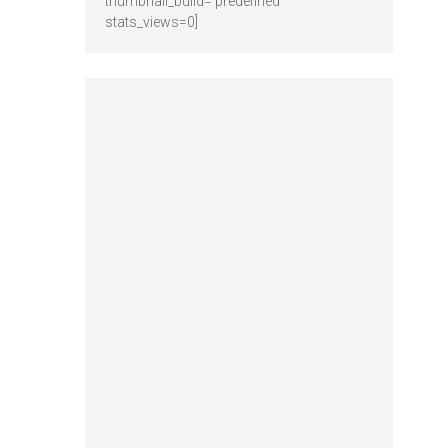
thumbnail_build='predefined'
stats_views=0]