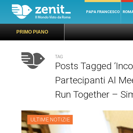
PAPA FRANCESCO
ROM
PRIMO PIANO
TAG
Posts Tagged ‘Inc
Partecipanti Al Mee
Run Together – Sim
ULTIME NOTIZIE