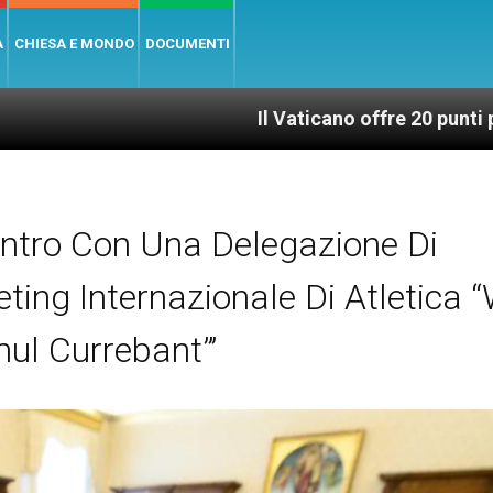
A
CHIESA E MONDO
DOCUMENTI
Il Vaticano offre 20 punti per un accesso gi
ontro Con Una Delegazione Di
ting Internazionale Di Atletica 
ul Currebant”’