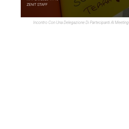
ZENIT STAFF
Incontro Con Una Delegazione Di Partecipanti Al Meeting